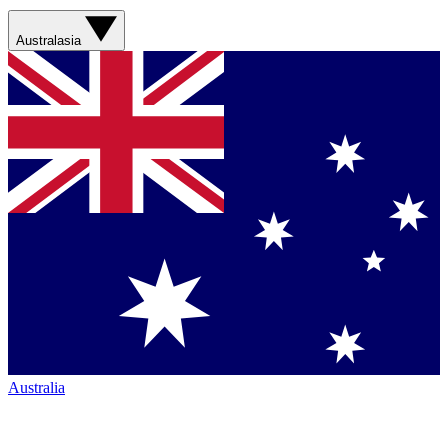
Australasia
Australia