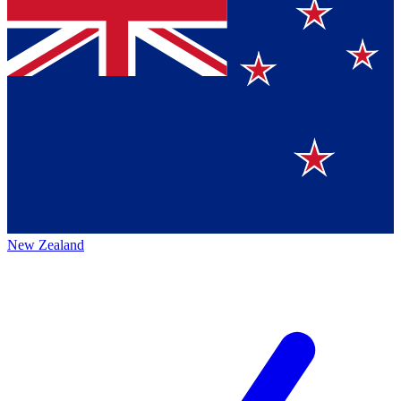
New Zealand