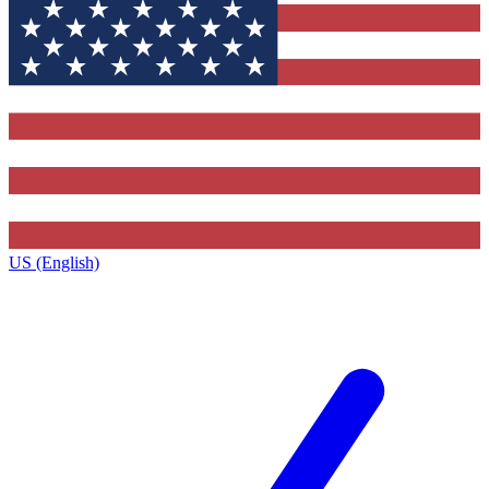
US (English)