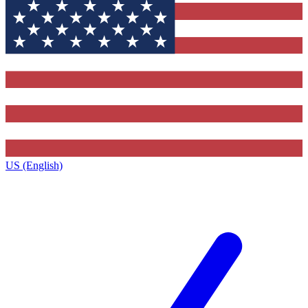
US (English)