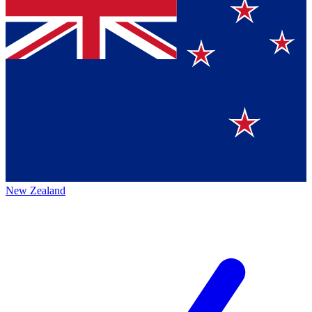
New Zealand