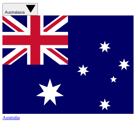
Australasia
Australia