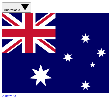
Australasia
Australia