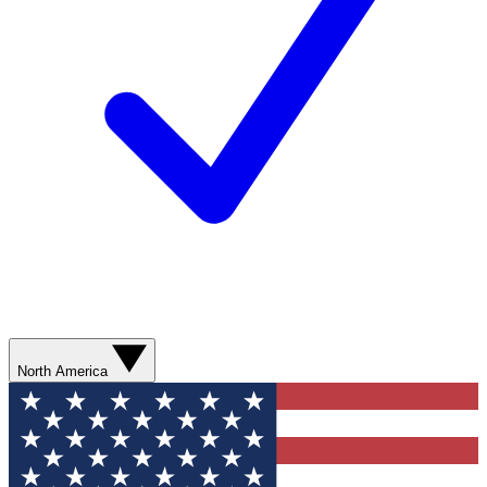
North America