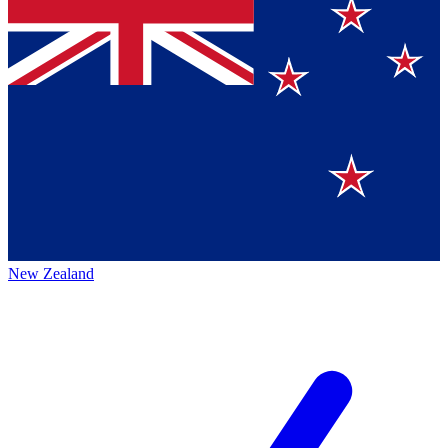
New Zealand