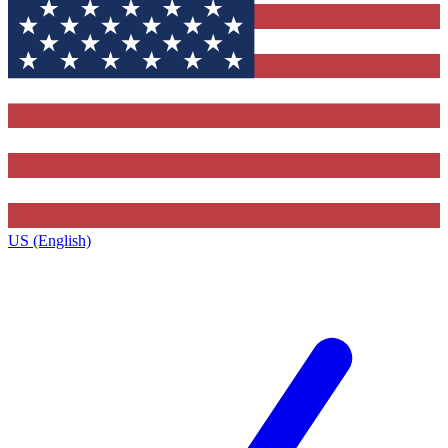
US (English)