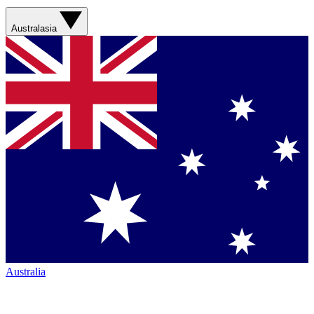
Australasia
Australia