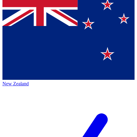
New Zealand