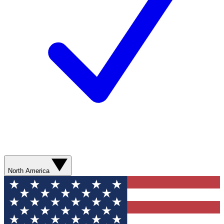
North America