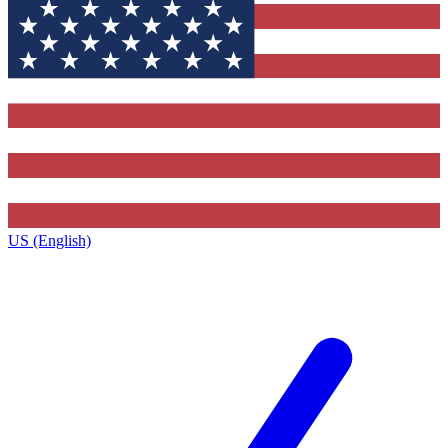
US (English)