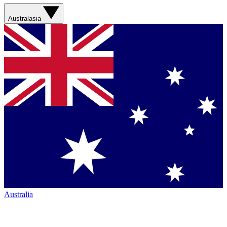
Australasia
Australia