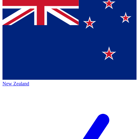
New Zealand