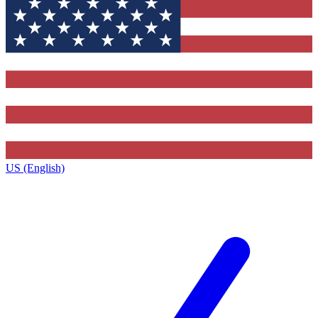
US (English)