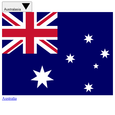
Australasia
Australia