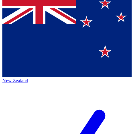
New Zealand