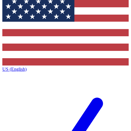
US (English)