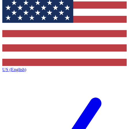
US (English)