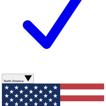
North America