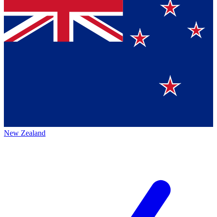
New Zealand