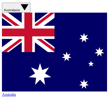
Australasia
Australia