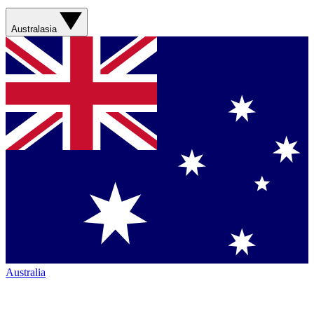
Australasia
Australia