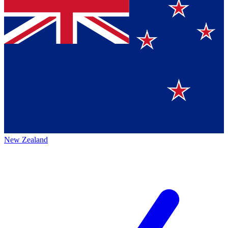
New Zealand