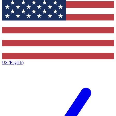
US (English)