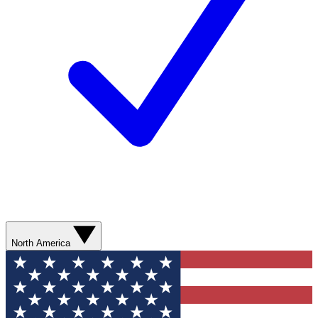
North America