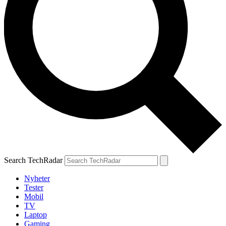
Search TechRadar
Nyheter
Tester
Mobil
TV
Laptop
Gaming