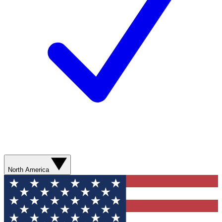
North America