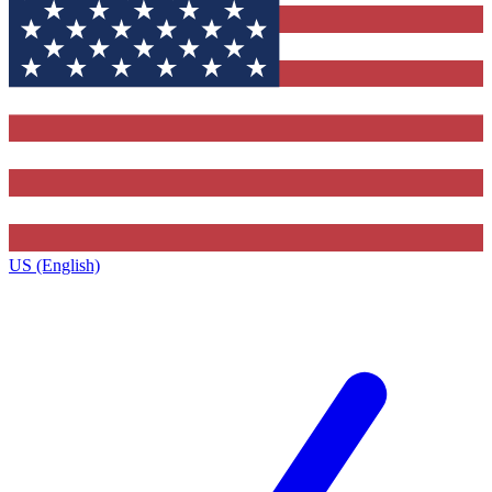
US (English)