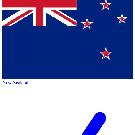
New Zealand