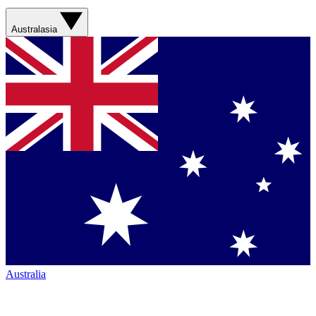
Australasia
Australia