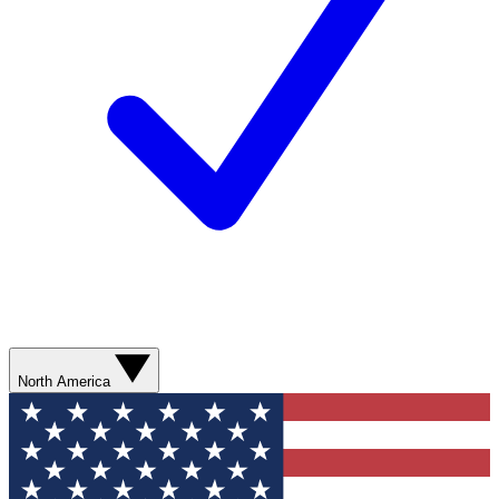
North America