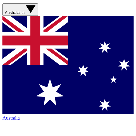
Australasia
Australia