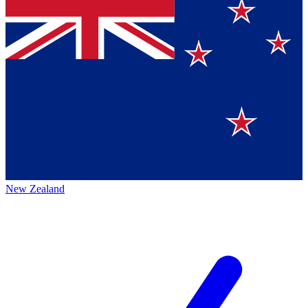
New Zealand