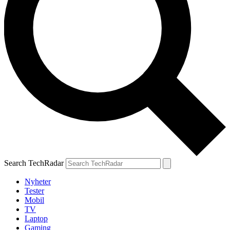
Search TechRadar
Nyheter
Tester
Mobil
TV
Laptop
Gaming