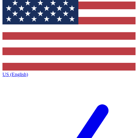
US (English)