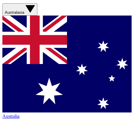
Australasia
Australia