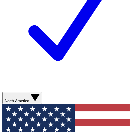
North America