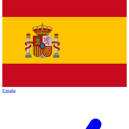
España