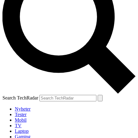
Search TechRadar
Nyheter
Tester
Mobil
TV
Laptop
Gaming