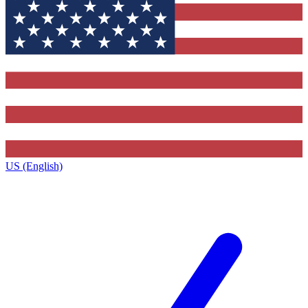
US (English)