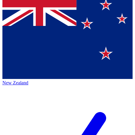
New Zealand