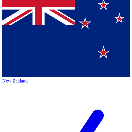
New Zealand