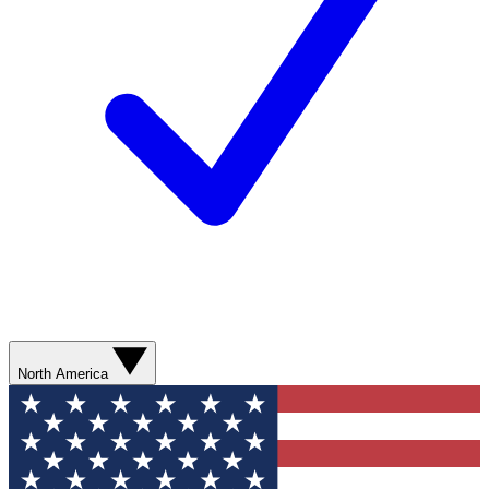
North America