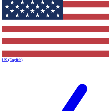
US (English)