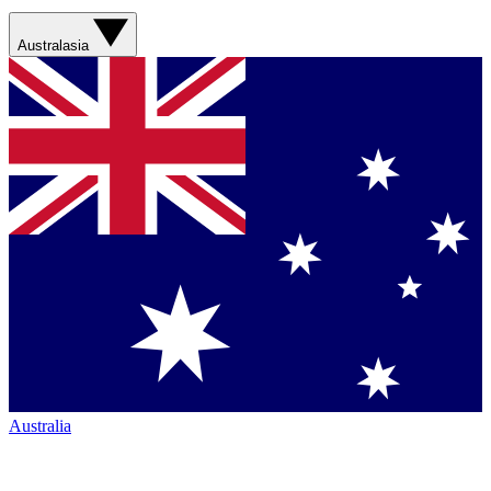
Australasia
Australia