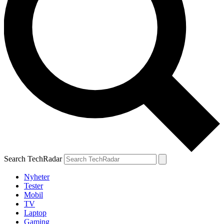
Search TechRadar
Nyheter
Tester
Mobil
TV
Laptop
Gaming