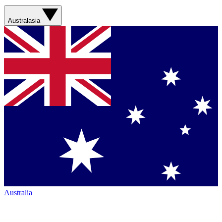
Australasia
Australia