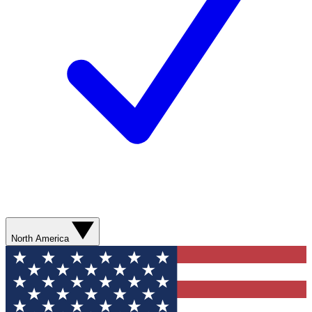
North America