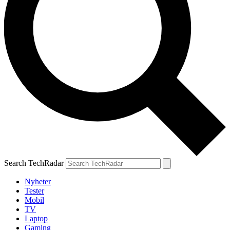
Search TechRadar
Nyheter
Tester
Mobil
TV
Laptop
Gaming