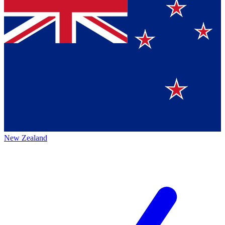
New Zealand