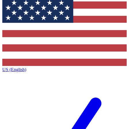
US (English)