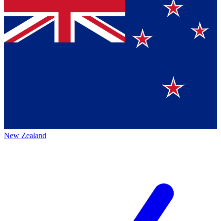
New Zealand