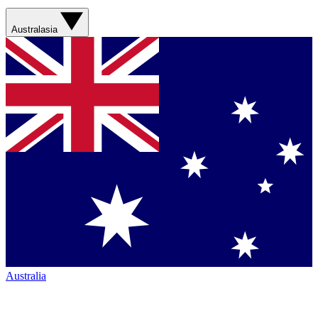
Australasia
Australia