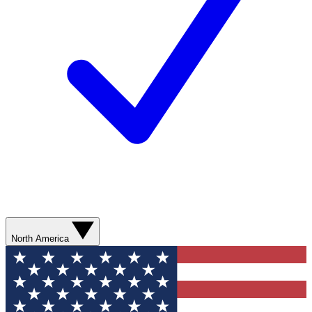
North America