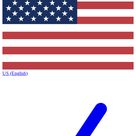
US (English)