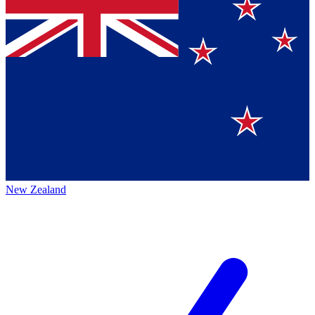
New Zealand