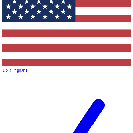
US (English)