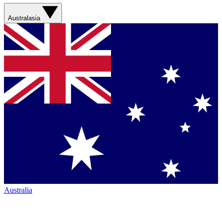
Australasia
Australia