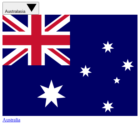
Australasia
Australia