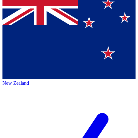
New Zealand