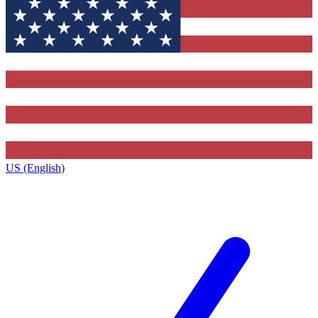
US (English)