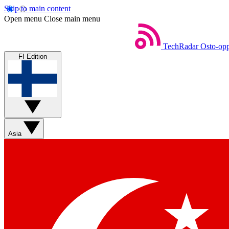
Skip to main content
Open menu
Close main menu
TechRadar
Osto-opp
FI Edition
Asia