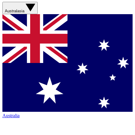
Australasia
Australia