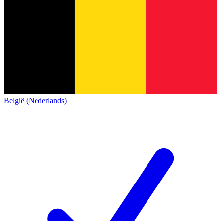
België (Nederlands)