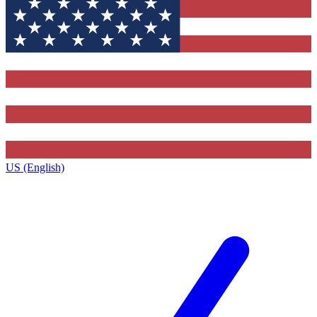
US (English)