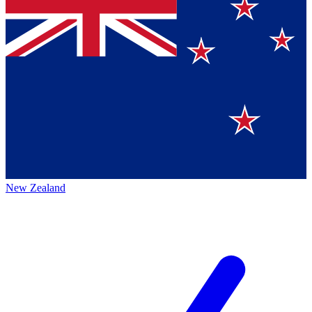
New Zealand