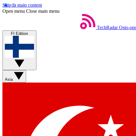
Skip to main content
Open menu
Close main menu
TechRadar
Osto-opp
FI Edition
Asia