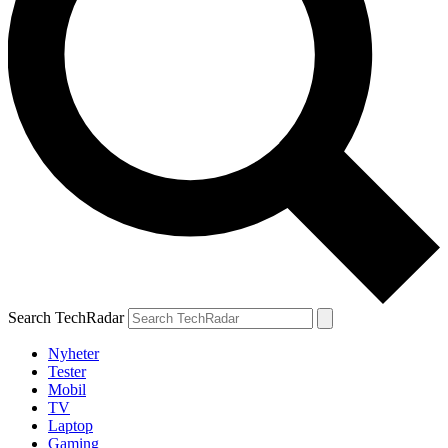
Search TechRadar
Nyheter
Tester
Mobil
TV
Laptop
Gaming