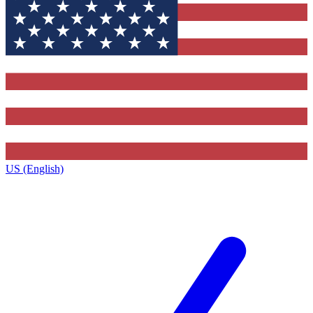
US (English)