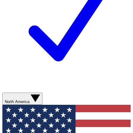
North America