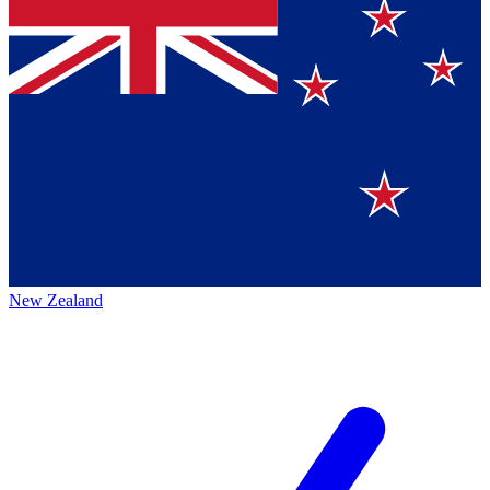
New Zealand