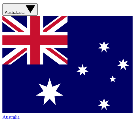
Australasia
Australia