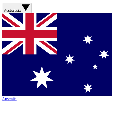
Australasia
Australia