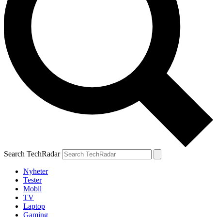
Search TechRadar
Nyheter
Tester
Mobil
TV
Laptop
Gaming