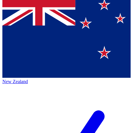
New Zealand