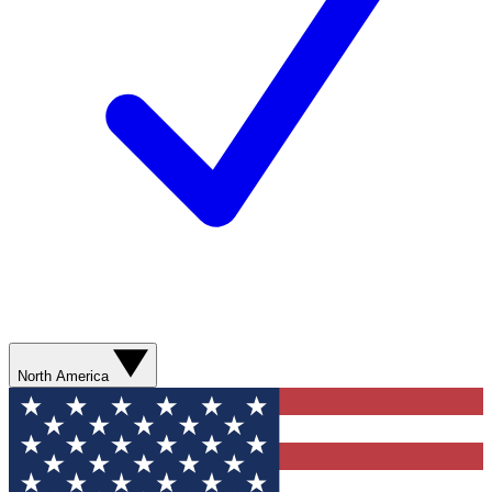
North America