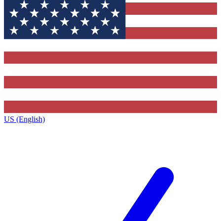
US (English)