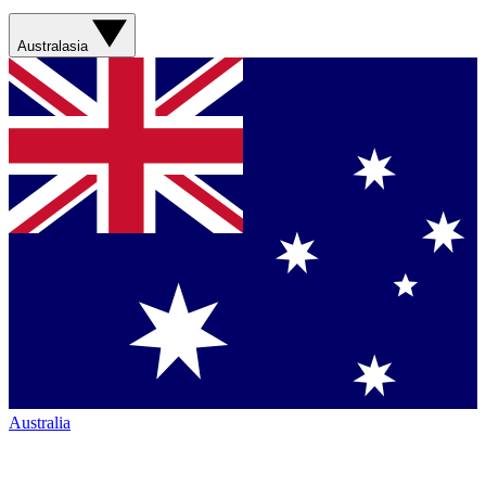
Australasia
Australia