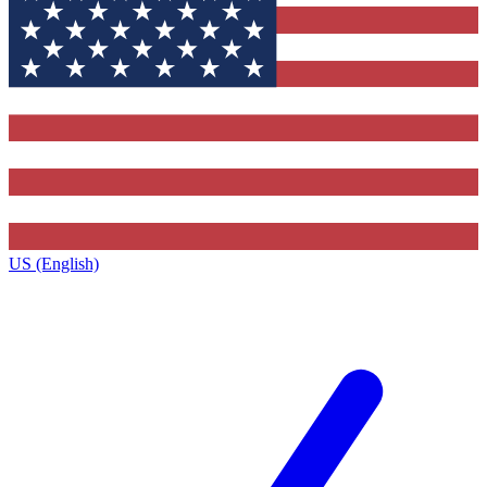
US (English)