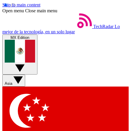
Skip to main content
Open menu
Close main menu
TechRadar
Lo
mejor de la tecnología, en un solo lugar
MX Edition
Asia