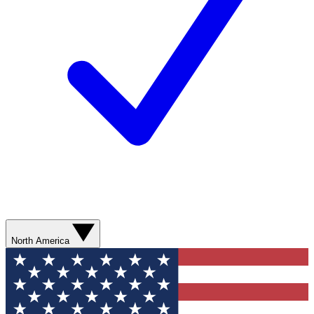
North America