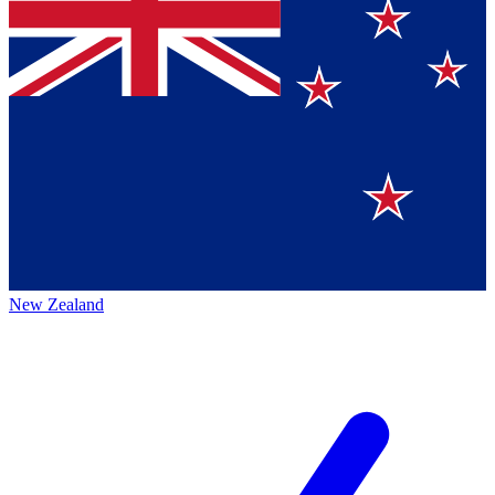
New Zealand