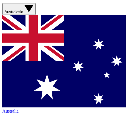
Australasia
Australia