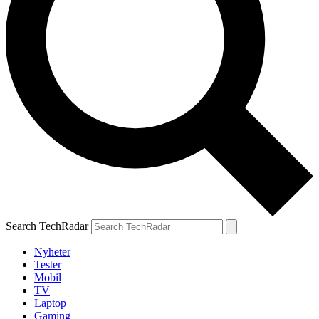
Search TechRadar
Nyheter
Tester
Mobil
TV
Laptop
Gaming