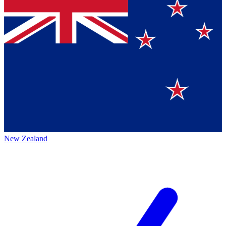
New Zealand