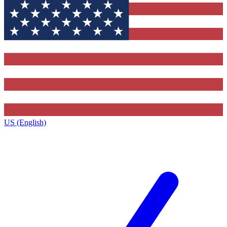
US (English)