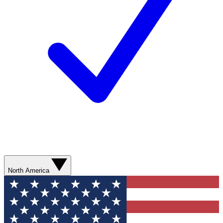
North America