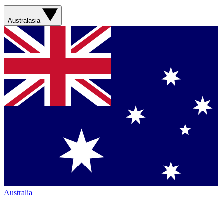
Australasia
Australia