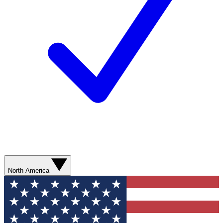
North America