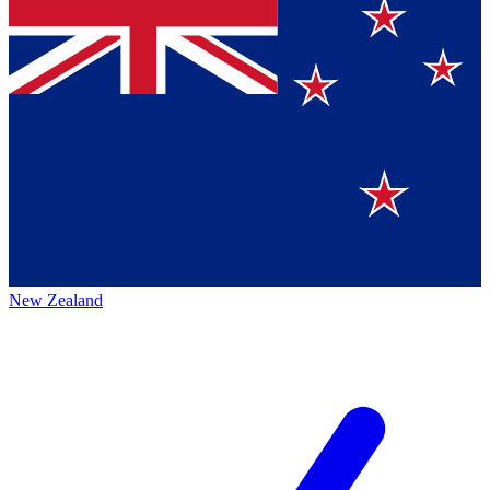
New Zealand