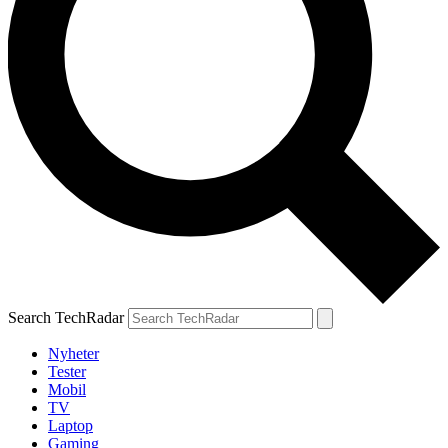
Search TechRadar
Nyheter
Tester
Mobil
TV
Laptop
Gaming