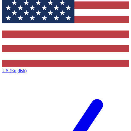
US (English)