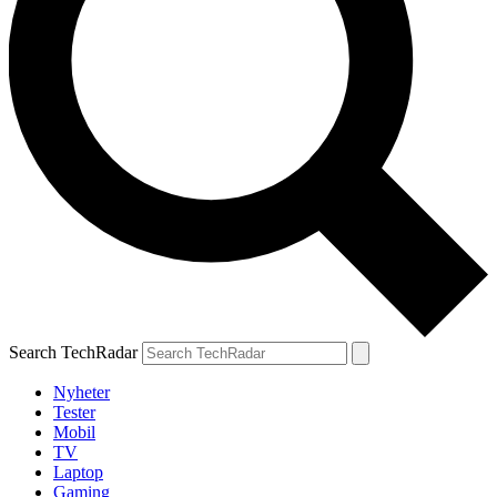
Search TechRadar
Nyheter
Tester
Mobil
TV
Laptop
Gaming