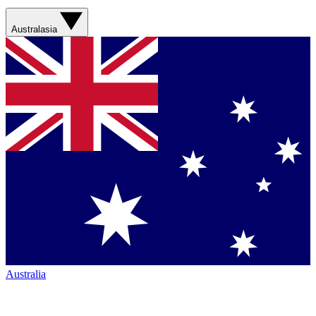
Australasia
Australia