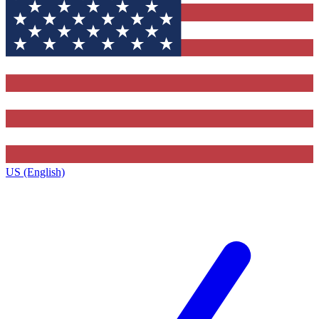
US (English)