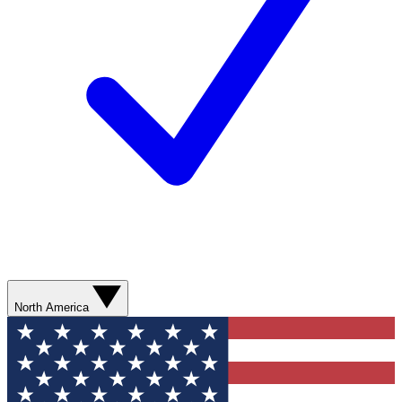
North America