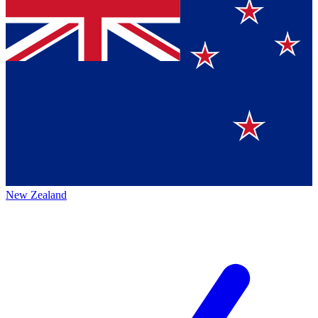
New Zealand