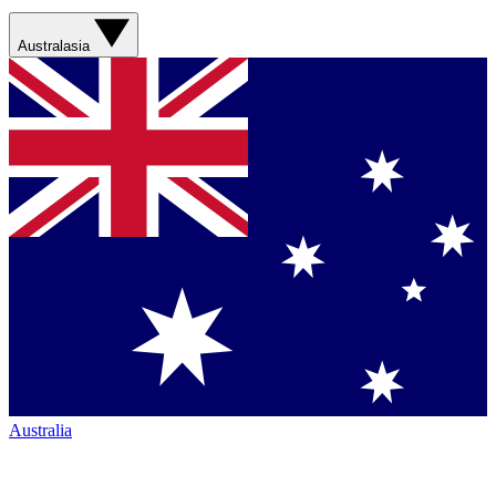
Australasia
Australia