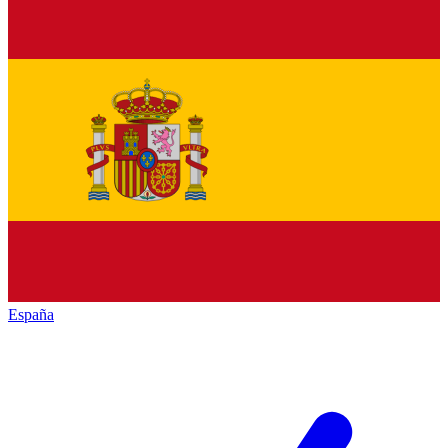
España