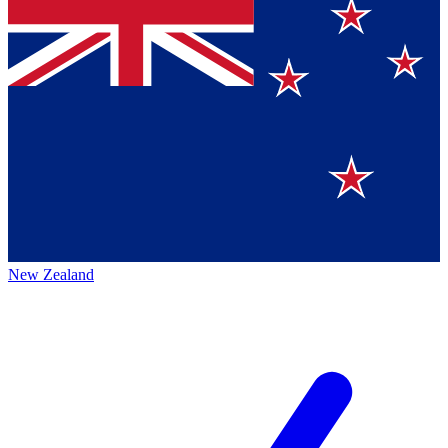
New Zealand