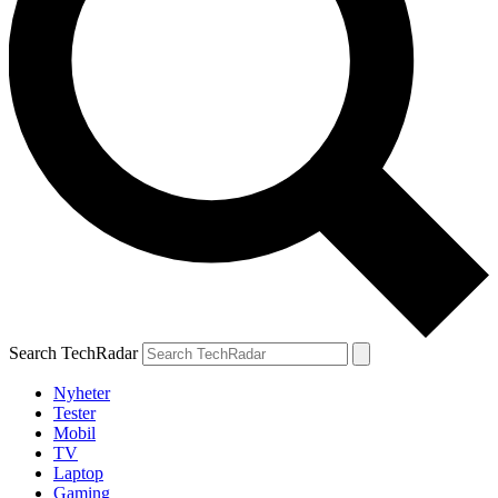
Search TechRadar
Nyheter
Tester
Mobil
TV
Laptop
Gaming