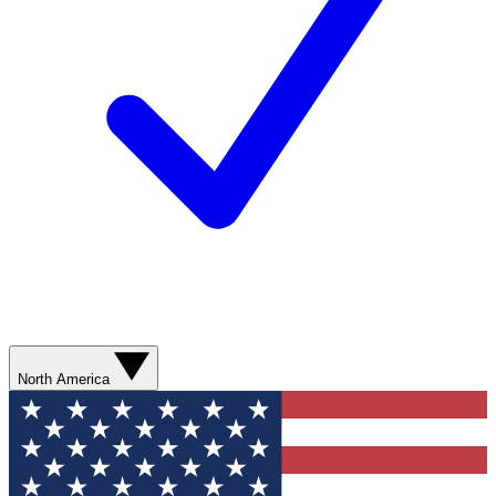
North America