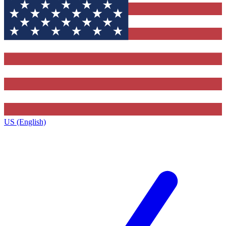
US (English)