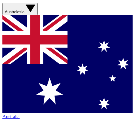
Australasia
Australia