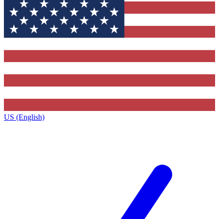
US (English)