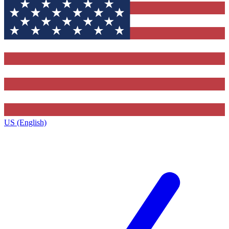
US (English)