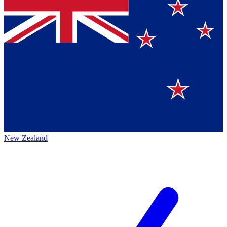
New Zealand