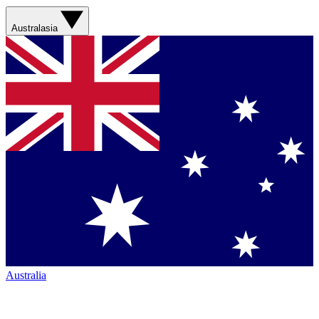
Australasia
Australia