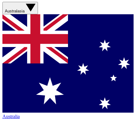
Australasia
Australia