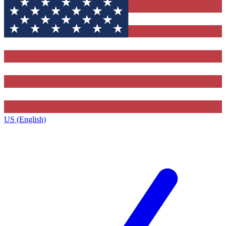
US (English)