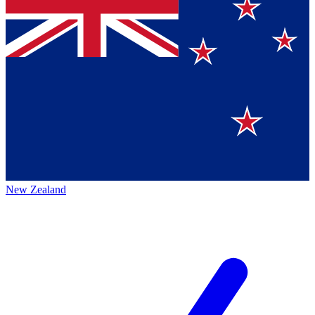
New Zealand