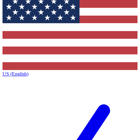
US (English)