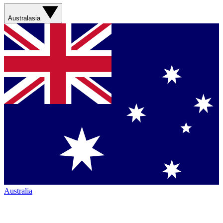
Australasia
Australia