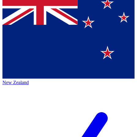
New Zealand