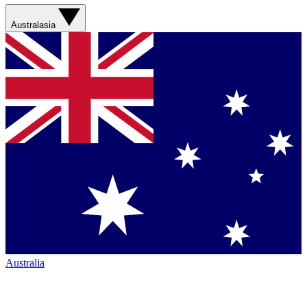
Australasia
Australia