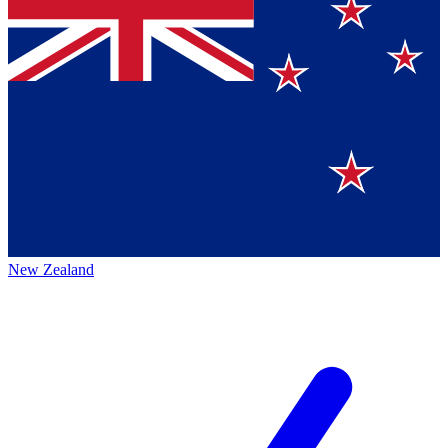
New Zealand