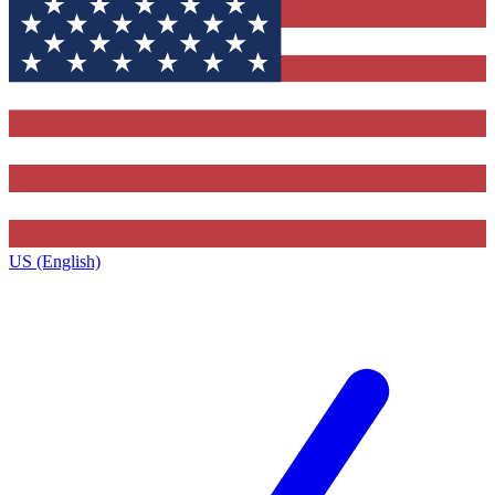
US (English)