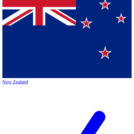
New Zealand