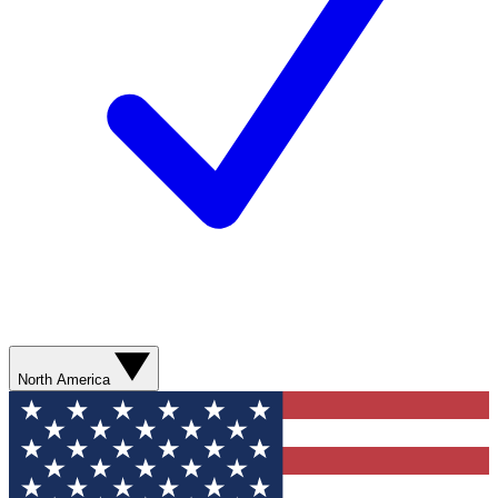
North America