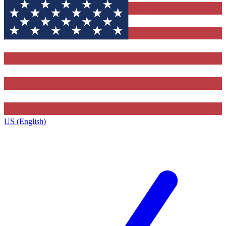
US (English)