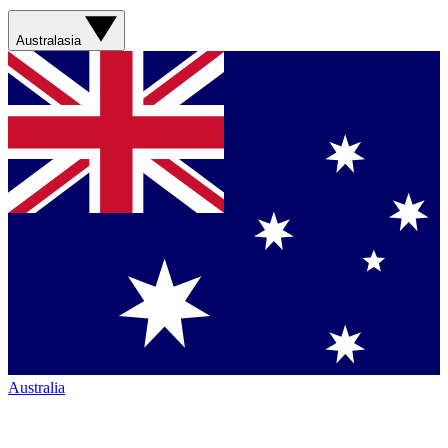
Australasia
Australia