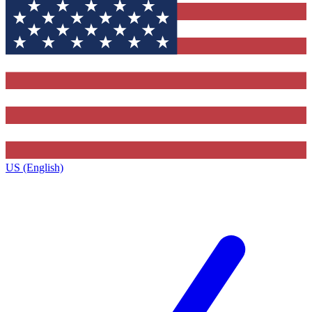
US (English)