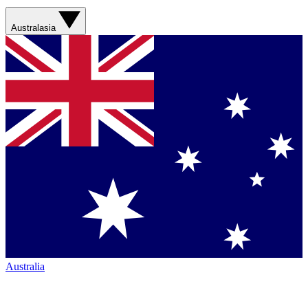
Australasia
Australia