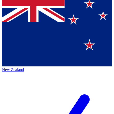
New Zealand