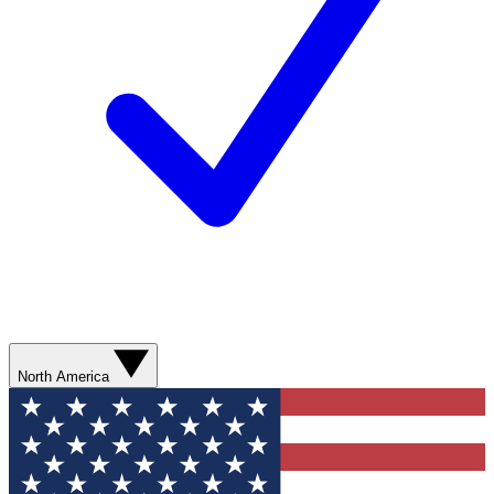
North America