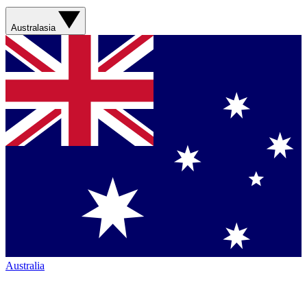
Australasia
Australia