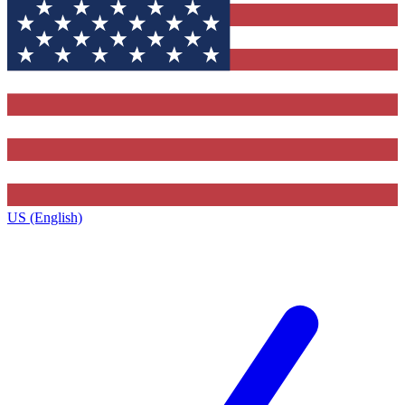
US (English)