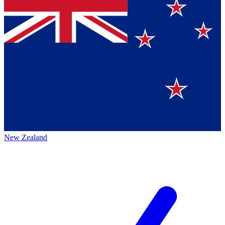
New Zealand