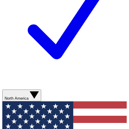
North America