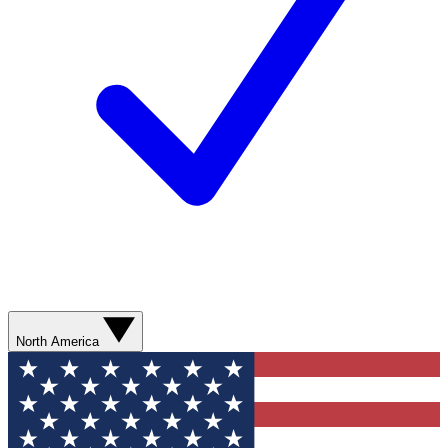
North America