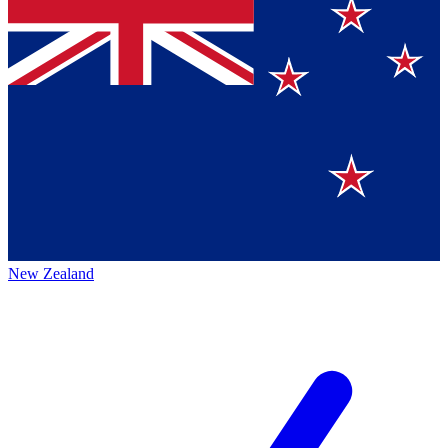
New Zealand