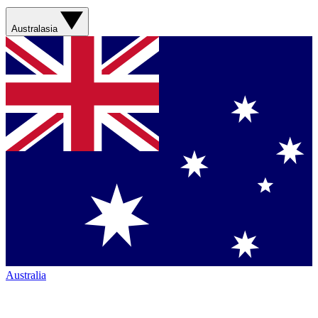
Australasia
Australia