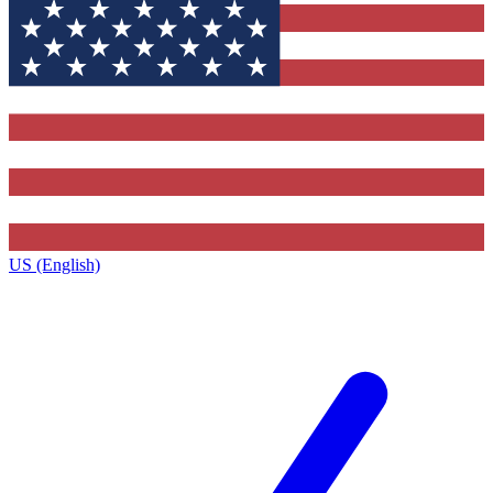
US (English)