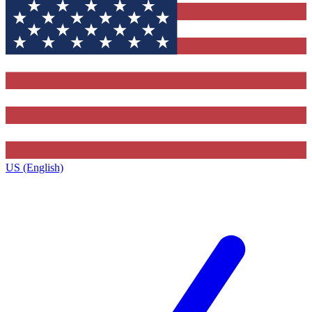
US (English)