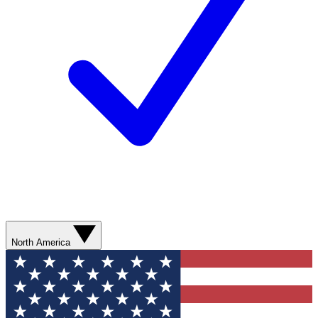
North America