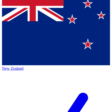
New Zealand