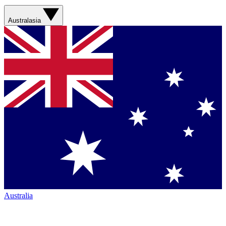
Australasia
Australia