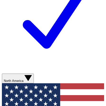
North America