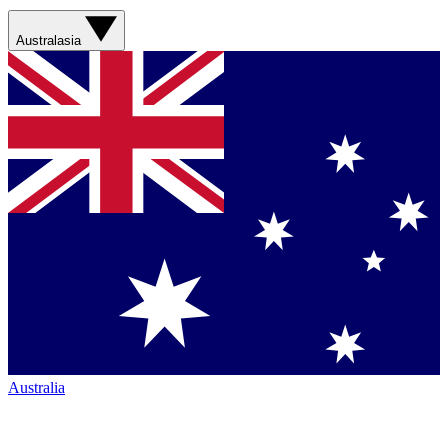
Australasia
Australia