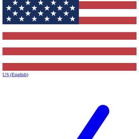
US (English)