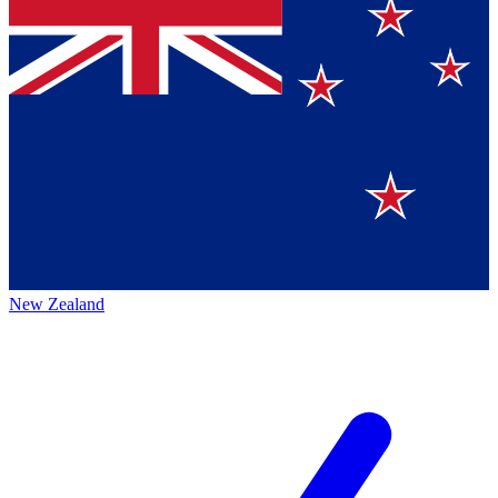
New Zealand