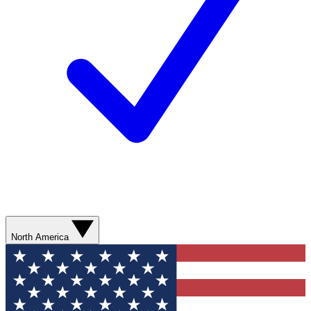
North America