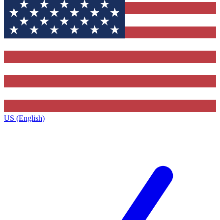
US (English)