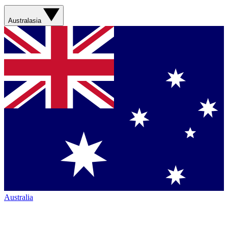
Australasia
Australia