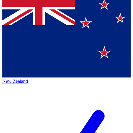
New Zealand