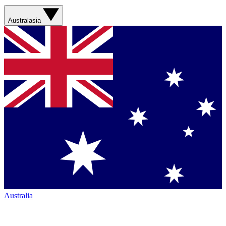
Australasia
Australia