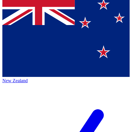
New Zealand