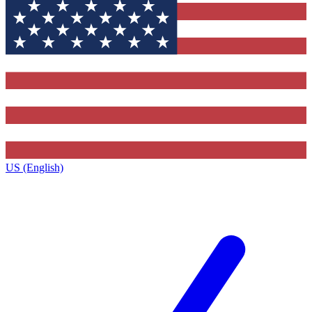
US (English)