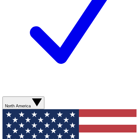
North America