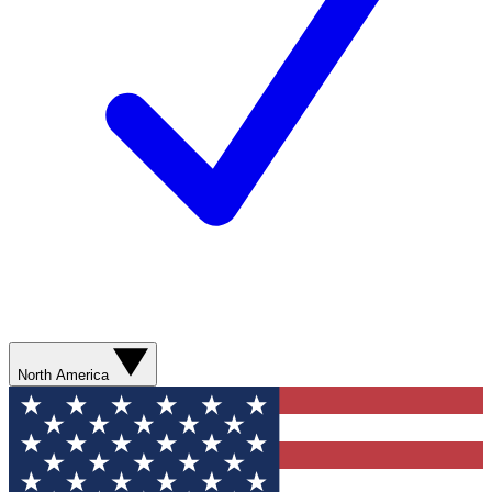
North America