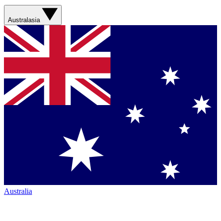
Australasia
Australia