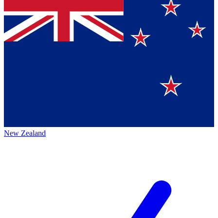
New Zealand