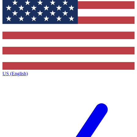
US (English)