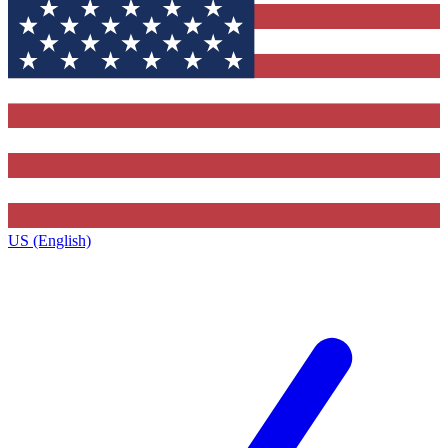
US (English)