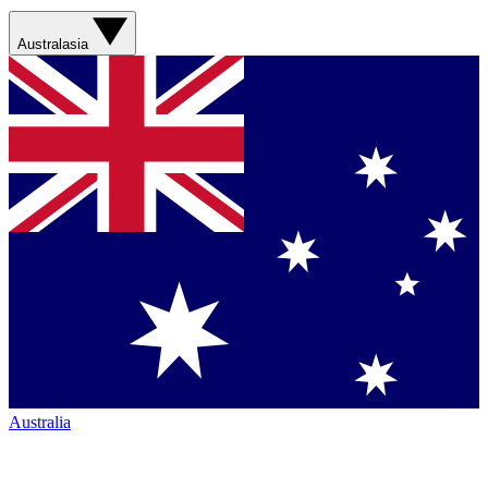
Australasia
Australia