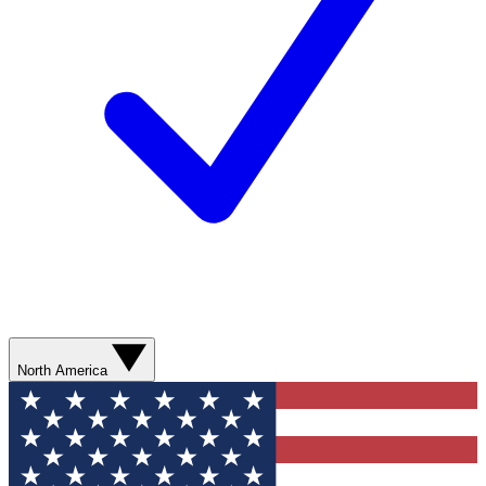
North America