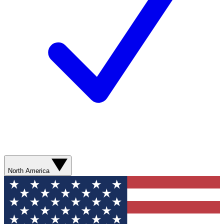
North America