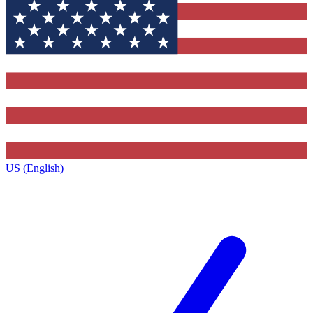
US (English)