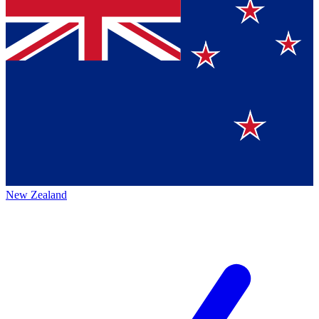
New Zealand