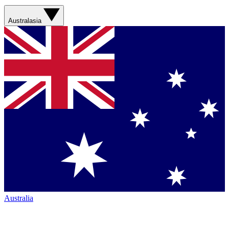
Australasia
Australia