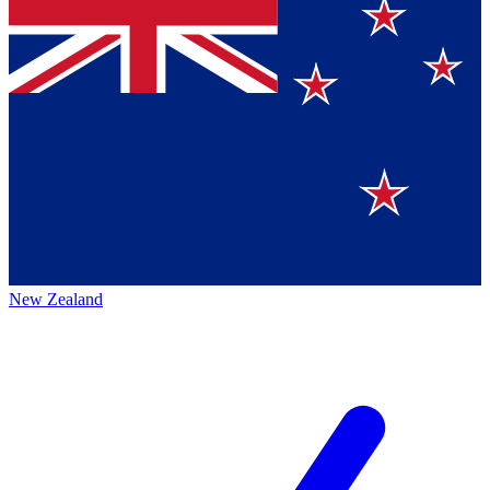
New Zealand