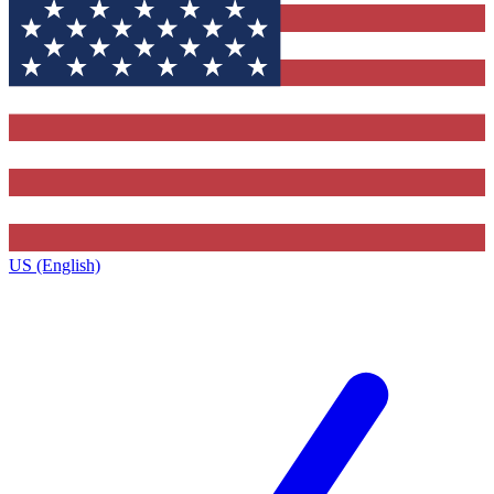
US (English)