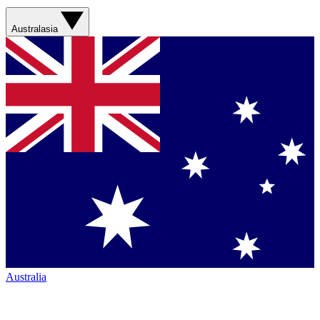
Australasia
Australia