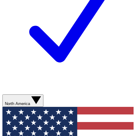
North America