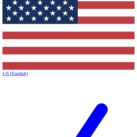
US (English)