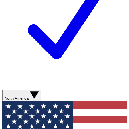
North America