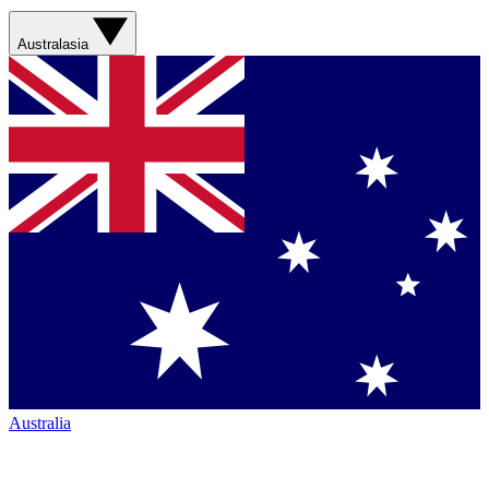
Australasia
Australia