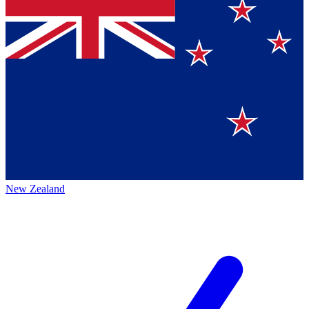
New Zealand