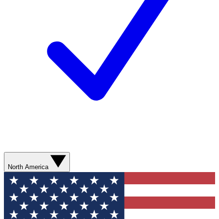
North America