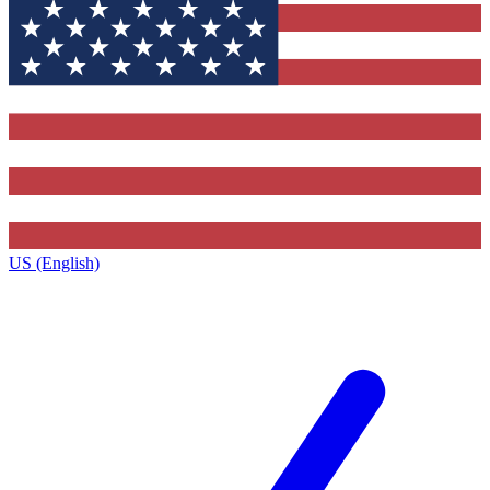
US (English)