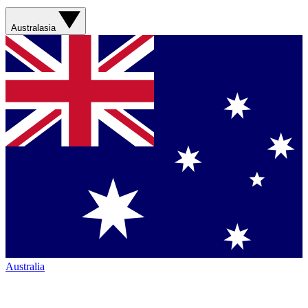
Australasia
Australia