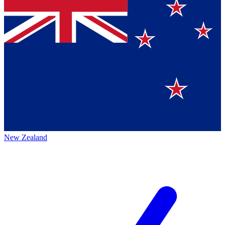
New Zealand