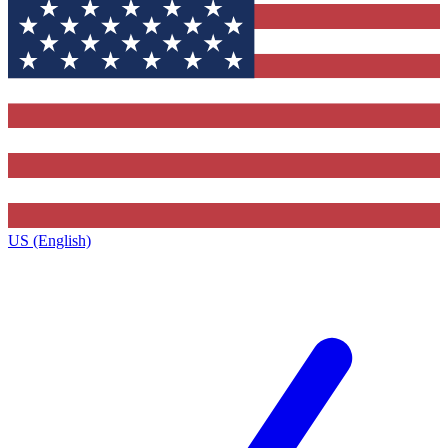
US (English)