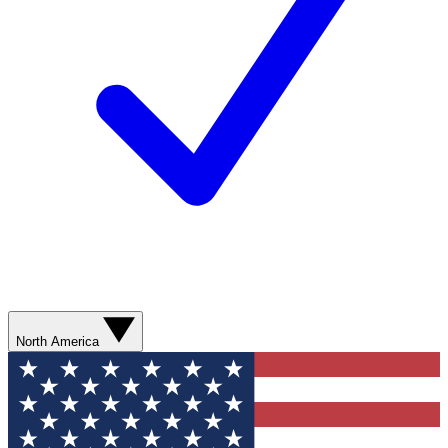
North America