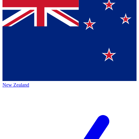
New Zealand