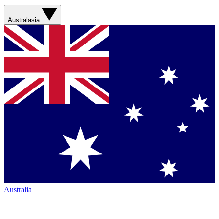
Australasia
Australia