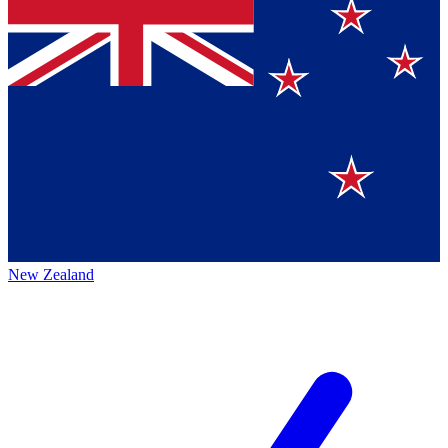
New Zealand