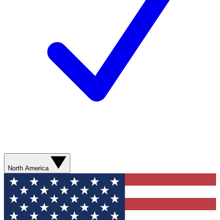
North America