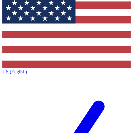
US (English)