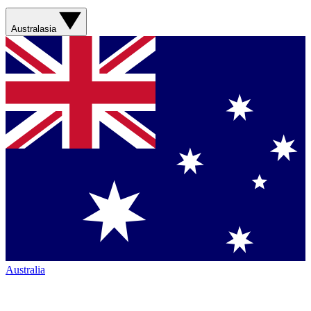
Australasia
Australia