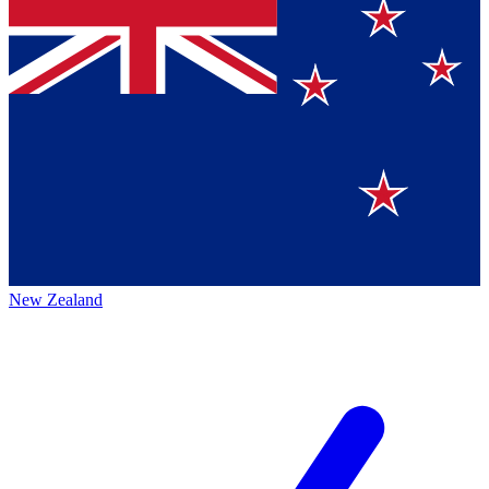
New Zealand