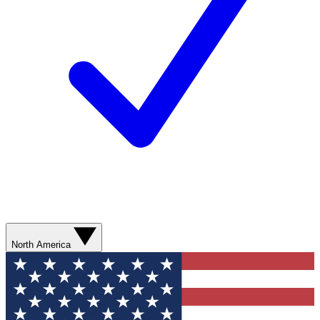
North America