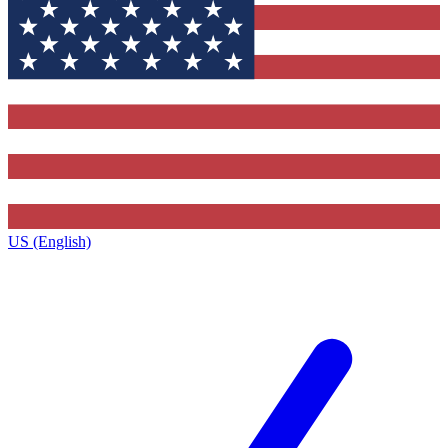
US (English)