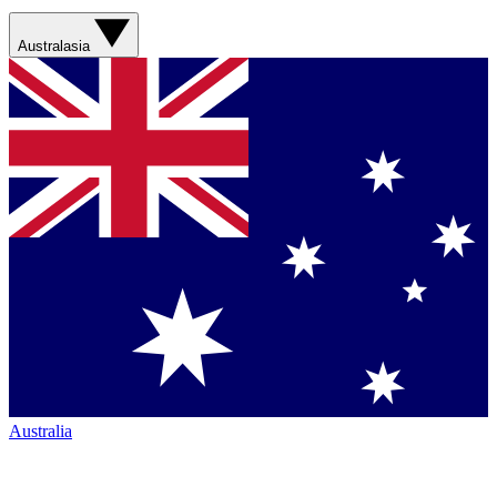
Australasia
Australia