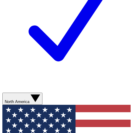
North America