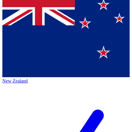
New Zealand