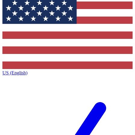
US (English)