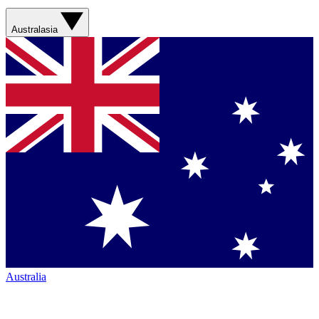
Australasia
Australia