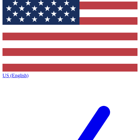
US (English)