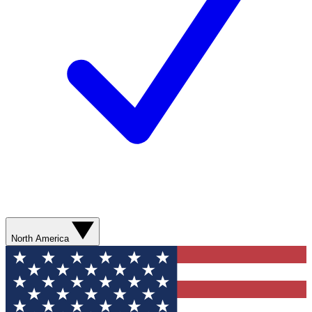
North America