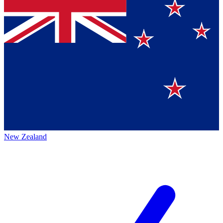
New Zealand