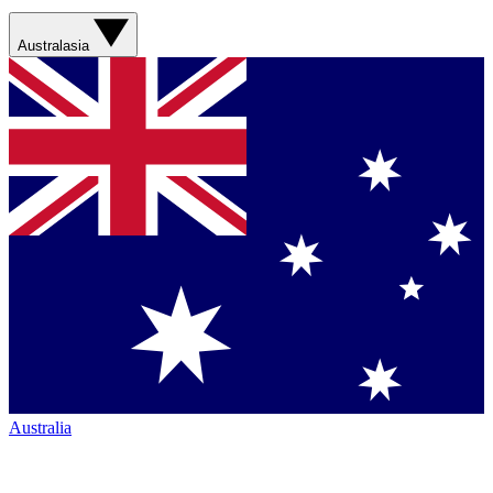
Australasia
Australia